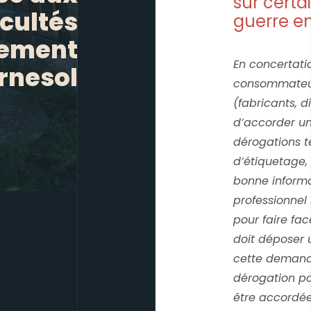
sur certai
icultés
guerre en
nement
En concertati
urnesol
consommateurs
(fabricants, 
d’accorder un
dérogations t
d’étiquetage, 
bonne inform
professionnel 
pour faire fa
doit déposer
cette demande
dérogation p
être accordée