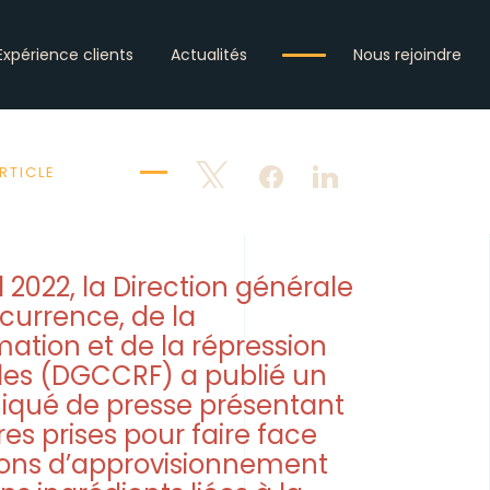
Expérience clients
Actualités
Nous rejoindre
RTICLE
Tweetez
Partagez
Partagez
l 2022, la Direction générale
currence, de la
tion et de la répression
des (DGCCRF) a publié un
ué de presse présentant
es prises pour faire face
ions d’approvisionnement