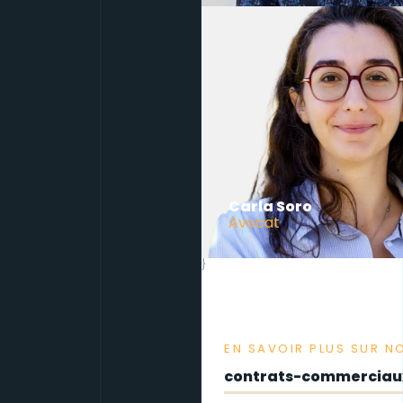
Carla Soro
Avocat
}
EN SAVOIR PLUS SUR N
contrats-commerciau