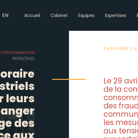
EN
Accueil
Cabinet
Equipes
Expertises
PARTAGER L'A
ON CONSOMMATION
16/05/2022
oraire
Le 29 avri
triels
de la con
r leurs
consomma
des frau
hanger
communiq
ge des
les mesur
aux tens
ce aux