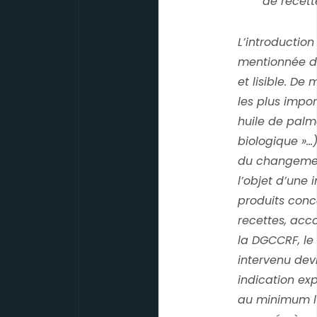
de recett
L’introductio
mentionnée di
et lisible. D
les plus impo
huile de palme
biologique »…)
du changemen
l’objet d’une 
produits conc
recettes, acc
la DGCCRF, le
intervenu devr
indication exp
au minimum l’