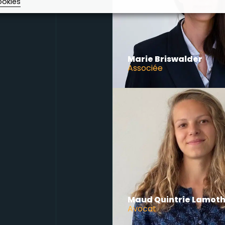
ookies
Marie Briswalder
Associée
Maud Quintrie Lamot
Avocat