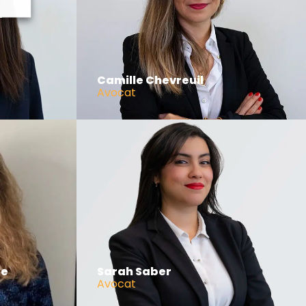
Camille Chevreuil
Avocat
he
Sarah Saber
Avocat