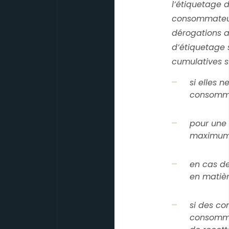
l’étiquetage d
consommateur
dérogations a
d’étiquetage 
cumulatives s
si elles 
consomma
pour une 
maximum
en cas de
en matièr
si des co
consomma