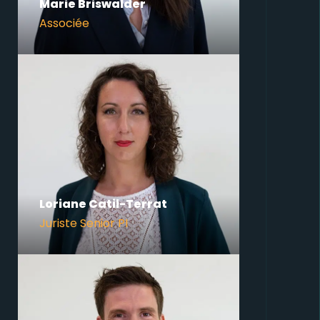
Marie Briswalder
Associée
Loriane Catil-Terrat
Juriste Senior PI