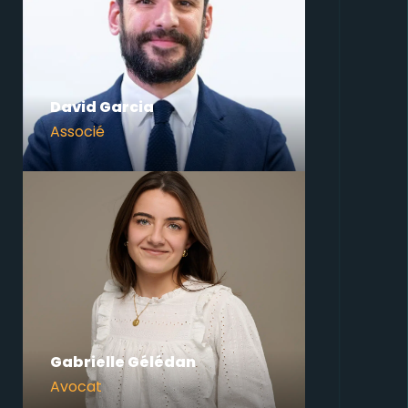
David Garcia
Associé
Gabrielle Gélédan
Avocat