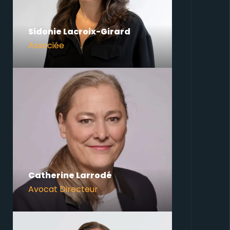
Sidonie Lacroix-Girard
Associée
Catherine Larrodé
Avocat Directeur