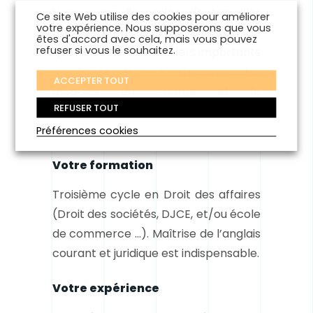
Vous aurez l’occasion de travailler
Ce site Web utilise des cookies pour améliorer
votre expérience. Nous supposerons que vous
pour le compte d’une clientèle de
êtes d'accord avec cela, mais vous pouvez
refuser si vous le souhaitez.
qualité et sur des dossiers importants
en liaison très étroite avec les
ACCEPTER TOUT
associés en charge et le
REFUSER TOUT
management des entreprises
clientes.
Préférences cookies
Votre formation
Troisième cycle en Droit des affaires
(Droit des sociétés, DJCE, et/ou école
de commerce …). Maîtrise de l’anglais
courant et juridique est indispensable.
Votre expérience