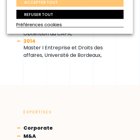
ACCEPTER TOUT
KEDGE Business School,,
2019
REFUSER TOUT
Admission au Barreau de Lyon,
Préférences cookies
2018
Obtention du CAPA,
2014
Master I Entreprise et Droits des
affaires, Université de Bordeaux,
EXPERTISES
Corporate
M&A