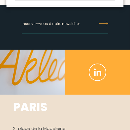
Inscrivez-
vous
à
notre
newsletter
PARIS
21 place de la Madeleine