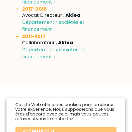
financement »
2017-2018
Avocat Directeur ,
Aklea
Département « sociétés et
financement »
2011-2017
Collaborateur ,
Aklea
Département « sociétés et
financement »
Ce site Web utilise des cookies pour améliorer
votre expérience. Nous supposerons que vous
FORMATIONS
êtes d'accord avec cela, mais vous pouvez
refuser si vous le souhaitez.
2010
D.E.S.S. de Droit des Affaires – DJCE –
ACCEPTER TOUT