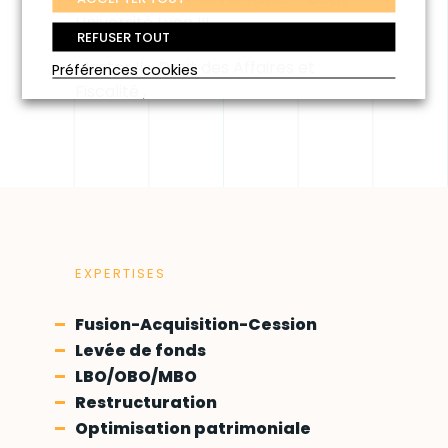
Université Lyon III ,
REFUSER TOUT
2010
Master II « Droit des Affaires et
Préférences cookies
Fiscalité ,
EXPERTISES
Fusion-Acquisition-Cession
Levée de fonds
LBO/OBO/MBO
Restructuration
Optimisation patrimoniale