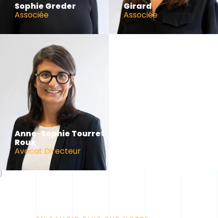
Sophie Greder
Girard
Associée
Associée
Anne-Sophie Tourret
Roux
Avocat Directeur
}