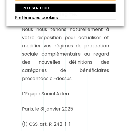
contributions patronales assurant le
REFUSER TOUT
financement du régime.
Préférences cookies
Nous nous tenons naturellement à
votre disposition pour actualiser et
modifier vos régimes de protection
sociale complémentaire au regard
des nouvelles définitions des
catégories de bénéficiaires
présentées ci-dessus.
L’Equipe Social Aklea
Paris, le 31 janvier 2025
(1)
CSS, art. R. 242-1-1