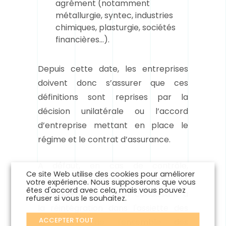
agrément (
notamment
métallurgie, syntec, industries
chimiques, plasturgie, sociétés
financières
…).
Depuis cette date, les entreprises
doivent donc s’assurer que ces
définitions sont reprises par la
décision unilatérale ou l’accord
d’entreprise mettant en place le
régime et le contrat d’assurance.
A défaut, en cas de contrôle,
Ce site Web utilise des cookies pour améliorer
l’entreprise s’expose à un
risque de
votre expérience. Nous supposerons que vous
êtes d'accord avec cela, mais vous pouvez
redressement Urssaf
conduisant à
refuser si vous le souhaitez.
la réintégration dans l'assiette des
ACCEPTER TOUT
cotisations de l'ensemble des