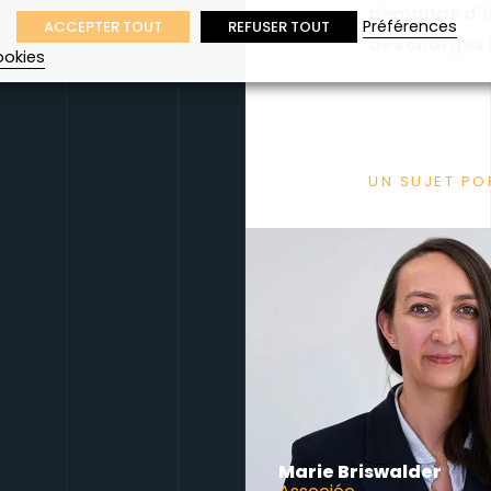
demande d’h
Préférences
ACCEPTER TOUT
REFUSER TOUT
des charges 
ookies
UN SUJET POR
Marie Briswalder