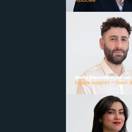
Associée
Dany Davoulbeyukian
Equipe support – Clerc 