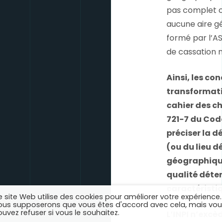
pas complet ca
aucune aire gé
formé par l’AS
de cassation n
Ainsi, les co
transformati
cahier des cha
721-7 du Code
préciser la 
(ou du lieu d
géographique
qualité déte
caractéristi
 site Web utilise des cookies pour améliorer votre expérience.
ous supposerons que vous êtes d'accord avec cela, mais vo
uvez refuser si vous le souhaitez.
L’INPI n’excè