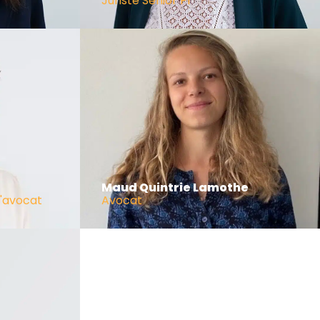
Juriste Senior PI
Maud Quintrie Lamothe
d'avocat
Avocat