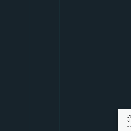
Ce
N
po