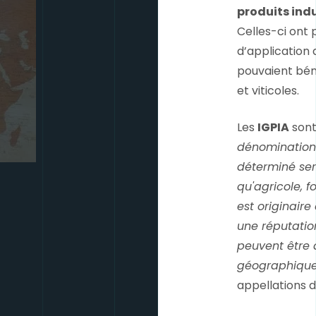
produits indu
Celles-ci ont 
d’application
pouvaient béné
et viticoles.
Les
IGPIA
sont
dénomination 
déterminé ser
qu'agricole, f
est originair
une réputatio
peuvent être 
géographiqu
appellations d