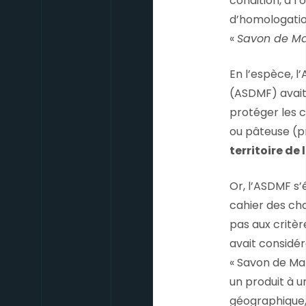
condition, à 
d’homologatio
«
Savon de Mar
En l’espèce, l
(ASDMF) avait
protéger les c
ou pâteuse (p
territoire de
Or, l’ASDMF s’
cahier des ch
pas aux critèr
avait considé
« Savon de Mar
un produit à u
géographique, 