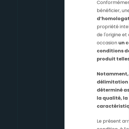
Conformément à
bénéficier, un
d’homologa
propriété intel
de l'origine et
occasion
un c
conditions d
produit telles
Notamment, c
délimitation
déterminé ass
la qualité, l
caractéristi
Le présent arr