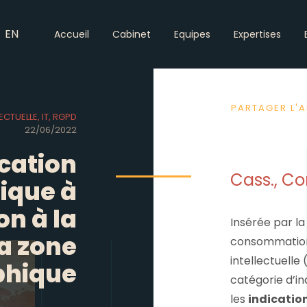
EN
Accueil
Cabinet
Equipes
Expertises
PARTAGER L'A
ECTUELLE, IT, RGPD
22/06/2022
cation
Cass., Co
ique à
on à la
Insérée par la 
la zone
consommation, 
intellectuelle
phique
catégorie d’i
les
indicatio