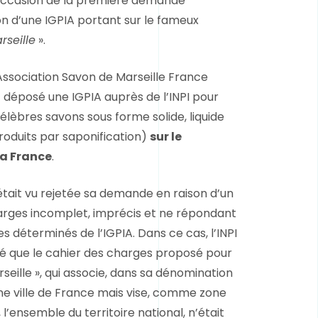
l’occasion de la première demande
n d’une IGPIA portant sur le fameux
seille
».
’Association Savon de Marseille France
 déposé une IGPIA auprès de l’INPI pour
élèbres savons sous forme solide, liquide
roduits par saponification)
sur le
 la France
.
était vu rejetée sa demande en raison d’un
arges incomplet, imprécis et ne répondant
es déterminés de l’IGPIA. Dans ce cas, l’INPI
ré que le cahier des charges proposé pour
seille », qui associe, dans sa dénomination
ne ville de France mais vise, comme zone
l’ensemble du territoire national, n’était