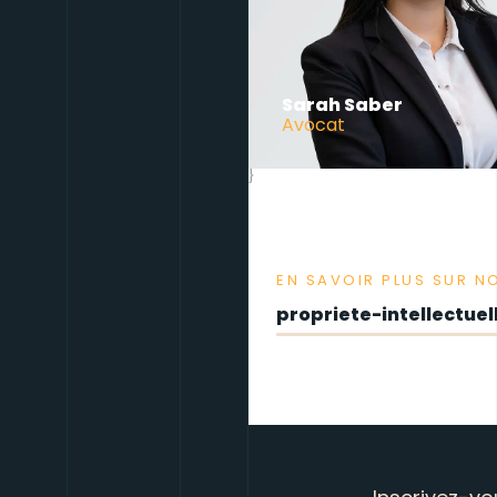
Sarah Saber
Avocat
}
EN SAVOIR PLUS SUR N
propriete-intellectuel
Inscrivez-