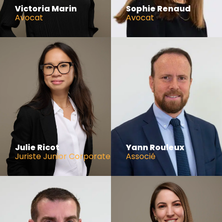
Victoria Marin
Sophie Renaud
Avocat
Avocat
Julie Ricot
Yann Rouleux
Juriste Junior Corporate
Associé