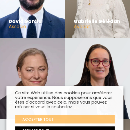
David Garcia
Gabrielle Gélédan
Associé
Avocat
Ce site Web utilise des cookies pour améliorer
votre expérience. Nous supposerons que vous
êtes d'accord avec cela, mais vous pouvez
Catherine Larrodé
Nadège Mace
refuser si vous le souhaitez.
Avocat Directeur
Avocat
ACCEPTER TOUT