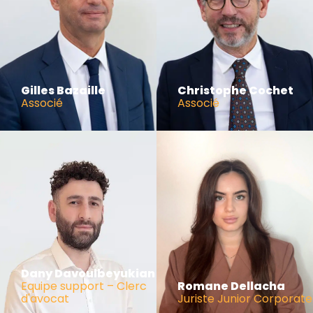
Gilles Bazaille
Christophe Cochet
Associé
Associé
Dany Davoulbeyukian
Equipe support – Clerc
Romane Dellacha
d'avocat
Juriste Junior Corporate