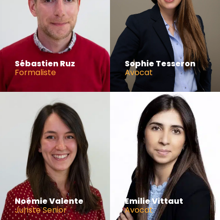
Sébastien Ruz
Sophie Tesseron
Formaliste
Avocat
Noémie Valente
Emilie Vittaut
Juriste Senior
Avocat