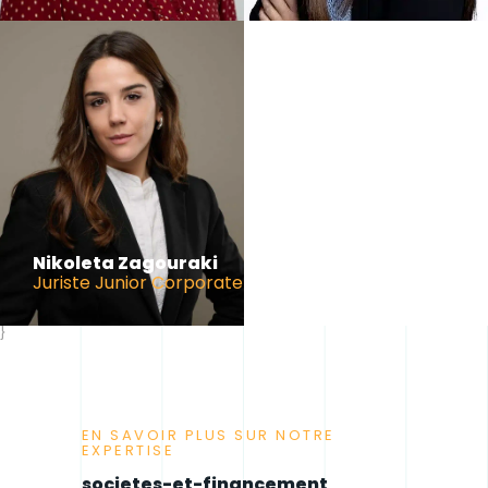
Nikoleta Zagouraki
Juriste Junior Corporate
}
EN SAVOIR PLUS SUR NOTRE
EXPERTISE
societes-et-financement