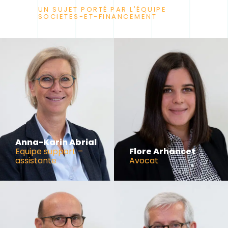
UN SUJET PORTÉ PAR L'ÉQUIPE
SOCIETES-ET-FINANCEMENT
Anna-Karin Abrial
Equipe support –
Flore Arhancet
assistante
Avocat