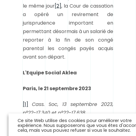
le même jour
[2]
, la Cour de cassation
a opéré un revirement de
jurisprudence important en
permettant désormais à un salarié de
reporter à la fin de son congé
parental les congés payés acquis
avant son départ.
L'Equipe Social Aklea
Paris, le 21 septembre 2023
[1]
Cass. Soc, 13 septembre 2023,
n°22-17.340 et n°22-17.638
Ce site Web utilise des cookies pour améliorer votre
expérience. Nous supposerons que vous êtes d'acco
[2]
Cass. Soc, 13 septembre 2023,
cela, mais vous pouvez refuser si vous le souhaitez.