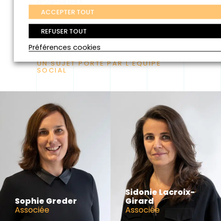
n°22-14.043
ACCEPTER TOUT
REFUSER TOUT
Préférences cookies
UN SUJET PORTÉ PAR L'ÉQUIPE
SOCIAL
Sidonie Lacroix-
Sophie Greder
Girard
Associée
Associée