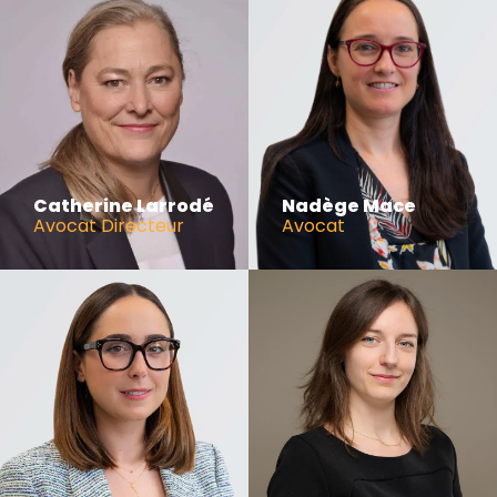
Catherine Larrodé
Nadège Mace
Avocat Directeur
Avocat