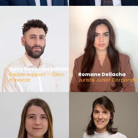
Dany Davoulbeyukian
Equipe support – Clerc
Romane Dellacha
d'avocat
Juriste Junior Corporate