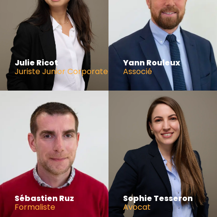
Julie Ricot
Yann Rouleux
Juriste Junior Corporate
Associé
Sébastien Ruz
Sophie Tesseron
Formaliste
Avocat