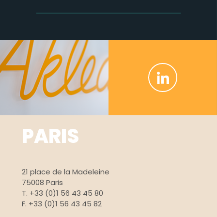
vous
à
notre
newsletter
PARIS
21 place de la Madeleine
75008 Paris
T. +33 (0)1 56 43 45 80
F. +33 (0)1 56 43 45 82