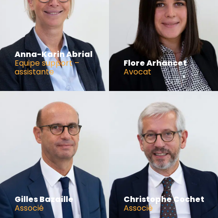
Anna-Karin Abrial
Equipe support –
Flore Arhancet
assistante
Avocat
Gilles Bazaille
Christophe Cochet
Associé
Associé