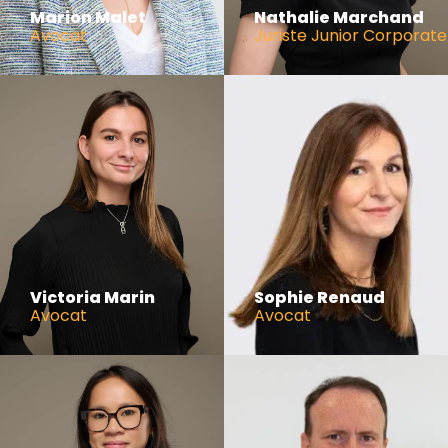
Marion Malet
Nathalie Marchand
Avocat
Juriste Junior Corporate
Victoria Marin
Sophie Renaud
Avocat
Avocat